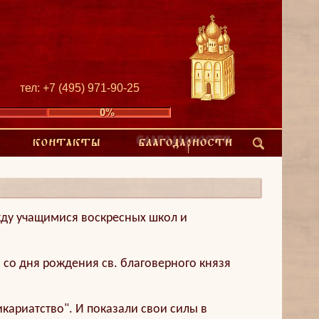
тел: +7 (495) 971-90-25
жду учащимися воскресных школ и
 со дня рождения св. благоверного князя
кариатство". И показали свои силы в